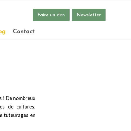
Faire un don
Newsletter
og
Contact
ers ! De nombreux
es de cultures,
de tuteurages en