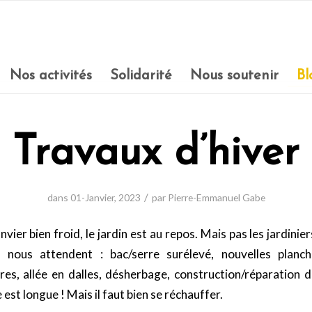
Nos activités
Solidarité
Nous soutenir
Bl
Travaux d’hiver
/
dans
01-Janvier
,
2023
par
Pierre-Emmanuel Gabe
nvier bien froid, le jardin est au repos. Mais pas les jardini
r nous attendent : bac/serre surélevé, nouvelles planch
bres, allée en dalles, désherbage, construction/réparation 
est longue ! Mais il faut bien se réchauffer.