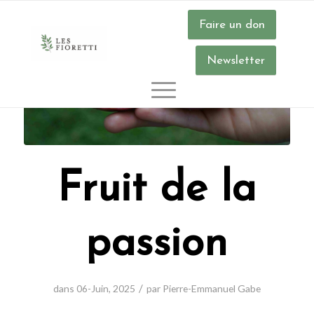
Faire un don
Newsletter
Fruit de la
passion
/
dans
06-Juin
,
2025
par
Pierre-Emmanuel Gabe