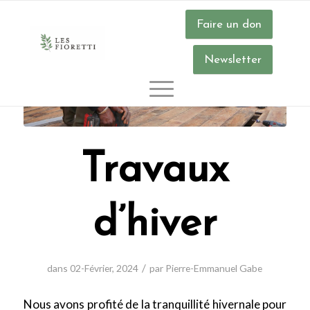
Faire un don
Newsletter
Travaux
d’hiver
/
dans
02-Février
,
2024
par
Pierre-Emmanuel Gabe
Nous avons profité de la tranquillité hivernale pour